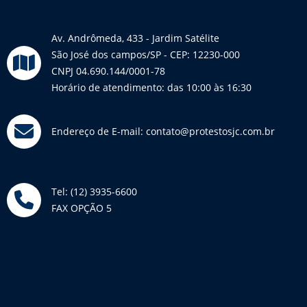
11. SEM DEPÓSITO PRÉVIO - A apresentação a protesto está dispensada
de depósito prévio dos emolumentos e despesas, os quais serão
devidos somente quando: a) da desistência do protesto; b) do
Av. Andrômeda, 433 - Jardim Satélite
pagamento ou aceite do título; c) do cancelamento do protesto; e d) da
São José dos campos/SP - CEP: 12230-000
sustação tornada definitiva.
CNPJ 04.690.144/0001-78
Horário de atendimento: das 10:00 às 16:30
Tabelião de Protesto de Letras e Títulos de São José dos Campos
Endereço:
Av. Andrômeda, 433 - Jd. Satélite - São José dos Campos/SP.
Endereço de E-mail:
contato@protestosjc.com.br
Fone:
(12) 3935-6600 |
Fax:
(12) 3935-6605 / (12) 3935-6609
Tel: (12) 3935-6600
FAX OPÇÃO 5