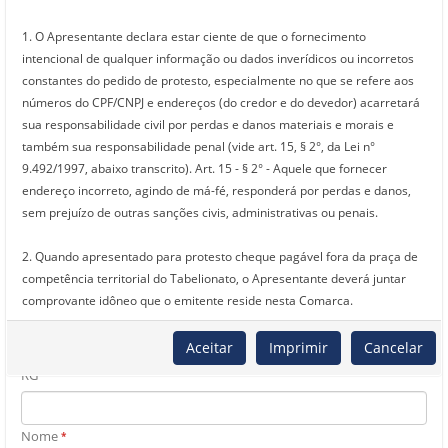
1. O Apresentante declara estar ciente de que o fornecimento
Estado
*
intencional de qualquer informação ou dados inverídicos ou incorretos
Selecione um Estado
constantes do pedido de protesto, especialmente no que se refere aos
números do CPF/CNPJ e endereços (do credor e do devedor) acarretará
Cidade
*
sua responsabilidade civil por perdas e danos materiais e morais e
também sua responsabilidade penal (vide art. 15, § 2°, da Lei n°
9.492/1997, abaixo transcrito). Art. 15 - § 2° - Aquele que fornecer
endereço incorreto, agindo de má-fé, responderá por perdas e danos,
Devedor(es)
sem prejuízo de outras sanções civis, administrativas ou penais.
Tipo de documento
*
2. Quando apresentado para protesto cheque pagável fora da praça de
competência territorial do Tabelionato, o Apresentante deverá juntar
CPF
comprovante idôneo que o emitente reside nesta Comarca.
Número do documento
*
3. Tratando-se de cheque emitido há mais de um ano, necessária a
Aceitar
Imprimir
Cancelar
exibição de comprovante de endereço fornecido pelo banco em papel
RG
timbrado e identificação do signatário, facultando-se ao Apresentante o
fornecimento de outro endereço devidamente comprovado, se declarar
que o indicado pelo banco está desatualizado. Portanto, constando outro
Nome
*